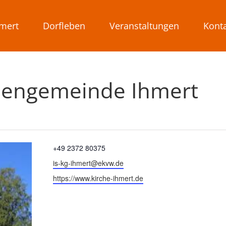
mert
Dorfleben
Veranstaltungen
Kont
chengemeinde Ihmert
Telefon
+49 2372 80375
Email
is-kg-ihmert@ekvw.de
Webseite
https://www.kirche-ihmert.de