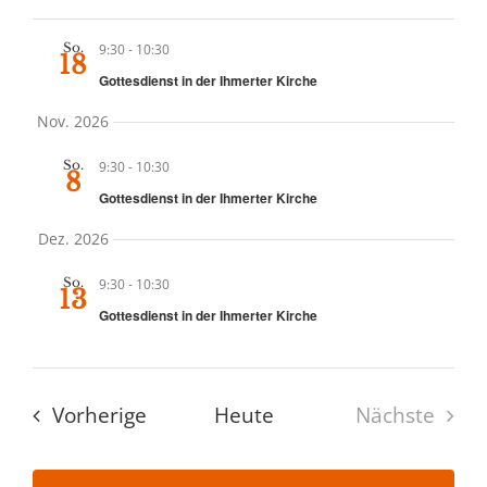
So.
9:30
-
10:30
18
Gottesdienst in der Ihmerter Kirche
Nov. 2026
So.
9:30
-
10:30
8
Gottesdienst in der Ihmerter Kirche
Dez. 2026
So.
9:30
-
10:30
13
Gottesdienst in der Ihmerter Kirche
Veranstaltungen
Vorherige
Heute
Nächste
Veransta