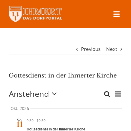
Skip
to
Toggl
content
Navig
Ihmert
Previous
Next
Dorfleben
Veranstaltungen
Gottesdienst in der Ihmerter Kirche
Veranstaltungen
Anstehend
Ver
Suche
Kontakt
Veransta
Zusam
Ans
Datum
Suche
Nav
Okt. 2026
auswählen.
und
Ansichte
So.
9:30
-
10:30
11
Navigati
Gottesdienst in der Ihmerter Kirche