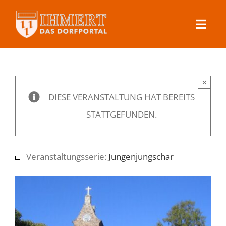
Skip
to
Toggl
content
Navig
Ihmert
×
Dorfleben
DIESE VERANSTALTUNG HAT BEREITS
STATTGEFUNDEN.
Veranstaltungen
Veranstaltungsserie:
Jungenjungschar
Kontakt