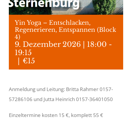
Yin Yoga – Entschlacken,
Regenerieren, Entspannen (Block
4)
9. Dezember 2026 | 18:00
-
19:15
|
€15
Anmeldung und Leitung: Britta Rahmer 0157-
57286106 und Jutta Heinrich 0157-36401050
Einzeltermine kosten 15 €, komplett 55 €