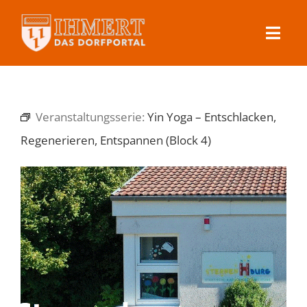
Skip
to
Toggl
content
Navig
Ihmert
Veranstaltungsserie:
Yin Yoga – Entschlacken,
Dorfleben
Regenerieren, Entspannen (Block 4)
Veranstaltungen
Kontakt