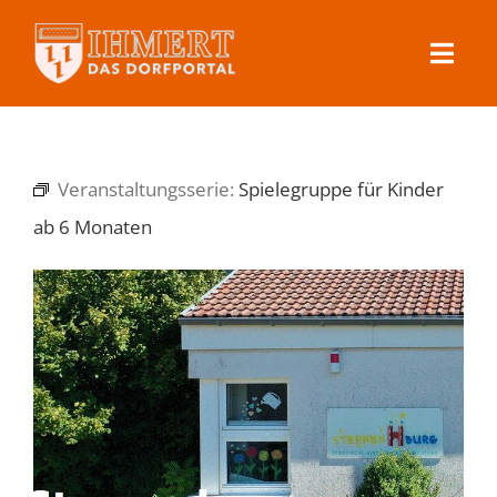
Skip
to
Toggl
content
Navig
Ihmert
Veranstaltungsserie:
Spielegruppe für Kinder
Dorfleben
ab 6 Monaten
Veranstaltungen
Kontakt