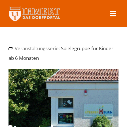
Skip
to
Toggl
content
Navig
Ihmert
Veranstaltungsserie:
Spielegruppe für Kinder
Dorfleben
ab 6 Monaten
Veranstaltungen
Kontakt